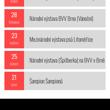
leden
28
Národní výstava BVV Brno (Vánoční)
listopad
23
Mezinárodní výstava psů Litoměřice
květen
25
Národní výstava (Špilberka) na BVV v Brně
duben
21
Šampion Šampionů
únor