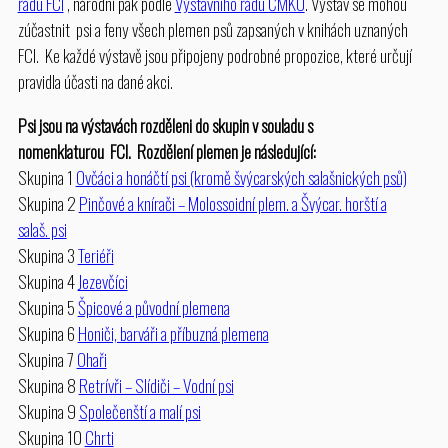
řádu FCI
, národní pak podle
Výstavního řádu ČMKU
. Výstav se mohou
zúčastnit psi a feny všech plemen psů zapsaných v knihách uznaných
FCI. Ke každé výstavě jsou připojeny podrobné propozice, které určují
pravidla účasti na dané akci.
Psi jsou na výstavách rozděleni do skupin v souladu s
nomenklaturou FCI. Rozdělení plemen je následující:
Skupina 1
Ovčáci a honáčtí psi (kromě švýcarských salašnických psů)
Skupina 2
Pinčové a knírači – Molossoidní plem. a Švýcar. horští a
salaš. psi
Skupina 3
Teriéři
Skupina 4
Jezevčíci
Skupina 5
Špicové a původní plemena
Skupina 6
Honiči, barváři a příbuzná plemena
Skupina 7
Ohaři
Skupina 8
Retrívři – Slídiči – Vodní psi
Skupina 9
Společenští a malí psi
Skupina 10
Chrti