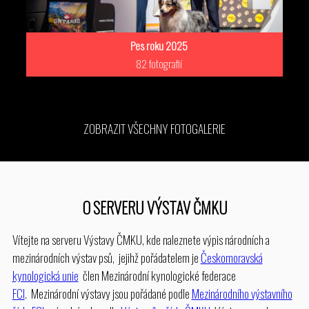
Pes roku 2025
82 fotografií
ZOBRAZIT VŠECHNY FOTOGALERIE
O SERVERU VÝSTAV ČMKU
Vítejte na serveru Výstavy ČMKU, kde naleznete výpis národních a
mezinárodních výstav psů, jejihž pořádatelem je
Českomoravská
kynologická unie
člen Mezinárodní kynologické federace
FCI
. Mezinárodní výstavy jsou pořádané podle
Mezinárodního výstavního