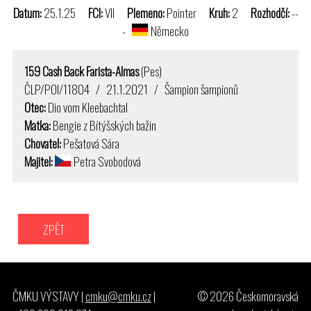
Datum:
25.1.25
FCI:
VII
Plemeno:
Pointer
Kruh:
2
Rozhodčí:
--
-
Německo
159 Cash Back Farista-Almas
(Pes)
ČLP/POI/11804 / 21.1.2021 / Šampion šampionů
Otec:
Dio vom Kleebachtal
Matka:
Bengie z Bítýšských bažin
Chovatel:
Pešatová Sára
Majitel:
Petra Svobodová
ZPĚT
ČMKU VÝSTAVY |
cmku@cmku.cz
|
© 2026 Českomoravská