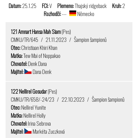
Datum:
25.1.25
FCI:
V
Plemeno:
Thajský ridgeback
Kruh:
2
Rozhodčí:
---
Německo
121 Amnart Hansa Mah Siam
(Pes)
CMKU/TR/645 / 21.11.2023 / Šampion šampionů
Otec:
Christiaan Khiri Khan
Matka:
Tew Mai of Noppakao
Chovatel:
Denk Dana
Majitel:
Dana Denk
122 Nellirel Gosudar
(Pes)
CMKU/TR/658/-24/23 / 22.10.2023 / Šampion šampionů
Otec:
Nellirel Yunite
Matka:
Nellirel Holly
Chovatel:
Irina Sebrova
Majitel:
Markéta Zuczková