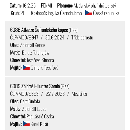
Datum:
16.2.25
FCI:
VII
Plemeno:
Maďarský ohař drátosrstý
Kruh:
28
Rozhodčí:
Ing. Iva Černohubová
Česká republika
6088 Atlas ze Šefranického kopce
(Pes)
ČLP/MOD/9947 / 30.6.2024 / Třída dorostu
Otec:
Zoldmali Kende
Matka:
Etna z Tałchejów
Chovatel:
Tesařová Simona
Majitel:
Simona Tesařová
6089 Zöldmáli-Hunter Somló
(Pes)
ČLP/MOD/9693 / 22.7.2023 / Mezitřída
Otec:
Cert Budafa
Matka:
Zöldmáli Lecso
Chovatel:
Pap László Csaba
Majitel:
Karel Kolář