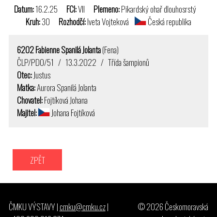
Datum:
16.2.25
FCI:
VII
Plemeno:
Pikardský ohař dlouhosrstý
Kruh:
30
Rozhodčí:
Iveta Vojteková
Česká republika
6202 Fabienne Spanilá Jolanta
(Fena)
ČLP/PDO/51 / 13.3.2022 / Třída šampionů
Otec:
Justus
Matka:
Aurora Spanilá Jolanta
Chovatel:
Fojtíková Johana
Majitel:
Johana Fojtíková
ZPĚT
ČMKU VÝSTAVY |
cmku@cmku.cz
|
© 2026 Českomoravská