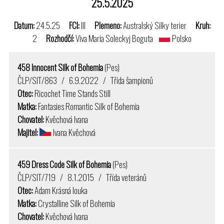
25.5.2025
Datum:
24.5.25
FCI:
III
Plemeno:
Australský Silky terier
Kruh:
2
Rozhodčí:
Viva Maria Soleckyj Boguta
Polsko
458 Innocent Silk of Bohemia
(Pes)
ČLP/SIT/863 / 6.9.2022 / Třída šampionů
Otec:
Ricochet Time Stands Still
Matka:
Fantasies Romantic Silk of Bohemia
Chovatel:
Kvěchová Ivana
Majitel:
Ivana Kvěchová
459 Dress Code Silk of Bohemia
(Pes)
ČLP/SIT/719 / 8.1.2015 / Třída veteránů
Otec:
Adam Krásná louka
Matka:
Crystalline Silk of Bohemia
Chovatel:
Kvěchová Ivana