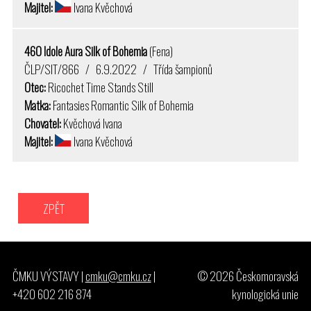
Majitel:
Ivana Kvěchová
460 Idole Aura Silk of Bohemia
(Fena)
ČLP/SIT/866 / 6.9.2022 / Třída šampionů
Otec:
Ricochet Time Stands Still
Matka:
Fantasies Romantic Silk of Bohemia
Chovatel:
Kvěchová Ivana
Majitel:
Ivana Kvěchová
ZPĚT
ČMKU VÝSTAVY |
cmku@cmku.cz
|
© 2026 Českomoravská
+420 602 216 874
kynologická unie