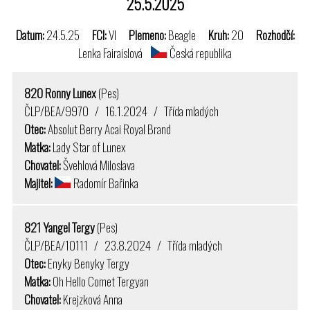
25.5.2025
Datum:
24.5.25
FCI:
VI
Plemeno:
Beagle
Kruh:
20
Rozhodčí:
Lenka Fairaislová
Česká republika
820 Ronny Lunex
(Pes)
ČLP/BEA/9970 / 16.1.2024 / Třída mladých
Otec:
Absolut Berry Acai Royal Brand
Matka:
Lady Star of Lunex
Chovatel:
Švehlová Miloslava
Majitel:
Radomír Bařinka
821 Yangel Tergy
(Pes)
ČLP/BEA/10111 / 23.8.2024 / Třída mladých
Otec:
Enyky Benyky Tergy
Matka:
Oh Hello Comet Tergyan
Chovatel:
Krejzková Anna