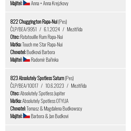
Majitel:
Anna + Anna Krejzkovy
822 Chuggington Rapa-Nui
(Pes)
ČLP/BEA/9951 / 6.1.2024 / Mezitřída
Otec:
Ratatouille Rum Rapa-Nui
Matka:
Touch me Star Rapa-Nui
Chovatel:
Budková Barbora
Majitel:
Radomír Bařinka
823 Absolutely Spotless Saturn
(Pes)
ČLP/BEA/10017 / 10.6.2023 / Mezitřída
Otec:
Absolutely Spotless Jupiter
Matka:
Absolutely Spotless OTYLIA
Chovatel:
Tomasz & Magdalena Budkowscy
Majitel:
Barbora & Jan Budkovi