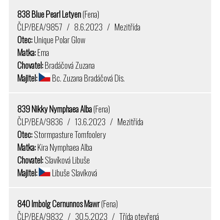
838 Blue Pearl Letyen
(Fena)
ČLP/BEA/9857 / 8.6.2023 / Mezitřída
Otec:
Unique Polar Glow
Matka:
Ema
Chovatel:
Bradáčová Zuzana
Majitel:
Bc. Zuzana Bradáčová Dis.
839 Nikky Nymphaea Alba
(Fena)
ČLP/BEA/9836 / 13.6.2023 / Mezitřída
Otec:
Stormpasture Tomfoolery
Matka:
Kira Nymphaea Alba
Chovatel:
Slavíková Libuše
Majitel:
Libuše Slavíková
840 Imbolg Cernunnos Mawr
(Fena)
ČLP/BEA/9832 / 30.5.2023 / Třída otevřená