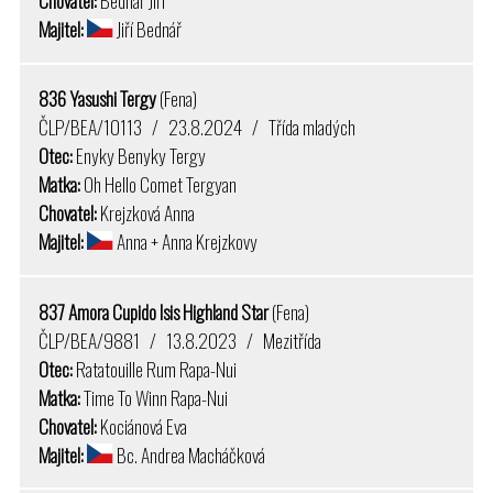
Chovatel:
Bednář Jiří
Majitel:
Jiří Bednář
836 Yasushi Tergy
(Fena)
ČLP/BEA/10113 / 23.8.2024 / Třída mladých
Otec:
Enyky Benyky Tergy
Matka:
Oh Hello Comet Tergyan
Chovatel:
Krejzková Anna
Majitel:
Anna + Anna Krejzkovy
837 Amora Cupido Isis Highland Star
(Fena)
ČLP/BEA/9881 / 13.8.2023 / Mezitřída
Otec:
Ratatouille Rum Rapa-Nui
Matka:
Time To Winn Rapa-Nui
Chovatel:
Kociánová Eva
Majitel:
Bc. Andrea Macháčková