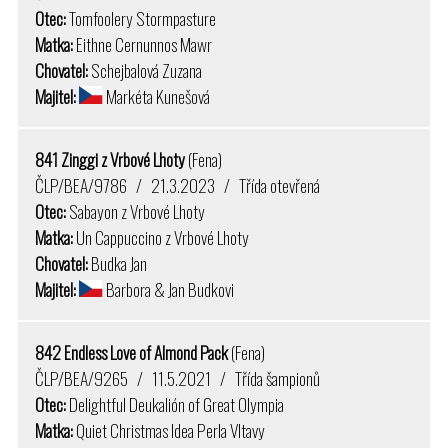
Otec:
Tomfoolery Stormpasture
Matka:
Eithne Cernunnos Mawr
Chovatel:
Schejbalová Zuzana
Majitel:
Markéta Kunešová
841 Zinggi z Vrbové Lhoty
(Fena)
ČLP/BEA/9786 / 21.3.2023 / Třída otevřená
Otec:
Sabayon z Vrbové Lhoty
Matka:
Un Cappuccino z Vrbové Lhoty
Chovatel:
Budka Jan
Majitel:
Barbora & Jan Budkovi
842 Endless Love of Almond Pack
(Fena)
ČLP/BEA/9265 / 11.5.2021 / Třída šampionů
Otec:
Delightful Deukalión of Great Olympia
Matka:
Quiet Christmas Idea Perla Vltavy