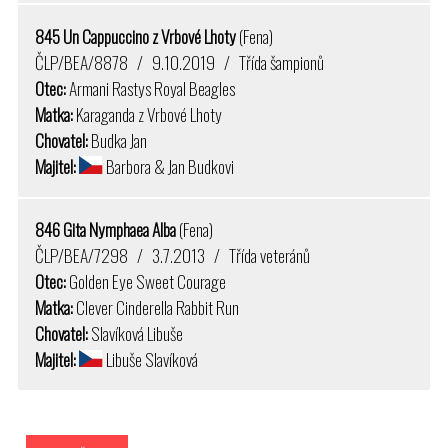
845 Un Cappuccino z Vrbové Lhoty
(Fena)
ČLP/BEA/8878 / 9.10.2019 / Třída šampionů
Otec:
Armani Rastys Royal Beagles
Matka:
Karaganda z Vrbové Lhoty
Chovatel:
Budka Jan
Majitel:
Barbora & Jan Budkovi
846 Gita Nymphaea Alba
(Fena)
ČLP/BEA/7298 / 3.7.2013 / Třída veteránů
Otec:
Golden Eye Sweet Courage
Matka:
Clever Cinderella Rabbit Run
Chovatel:
Slavíková Libuše
Majitel:
Libuše Slavíková