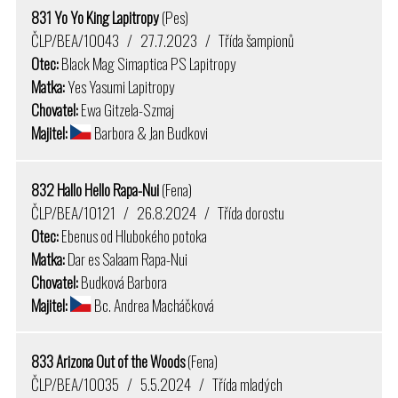
831 Yo Yo King Lapitropy
(Pes)
ČLP/BEA/10043 / 27.7.2023 / Třída šampionů
Otec:
Black Mag Simaptica PS Lapitropy
Matka:
Yes Yasumi Lapitropy
Chovatel:
Ewa Gitzela-Szmaj
Majitel:
Barbora & Jan Budkovi
832 Hallo Hello Rapa-Nui
(Fena)
ČLP/BEA/10121 / 26.8.2024 / Třída dorostu
Otec:
Ebenus od Hlubokého potoka
Matka:
Dar es Salaam Rapa-Nui
Chovatel:
Budková Barbora
Majitel:
Bc. Andrea Macháčková
833 Arizona Out of the Woods
(Fena)
ČLP/BEA/10035 / 5.5.2024 / Třída mladých