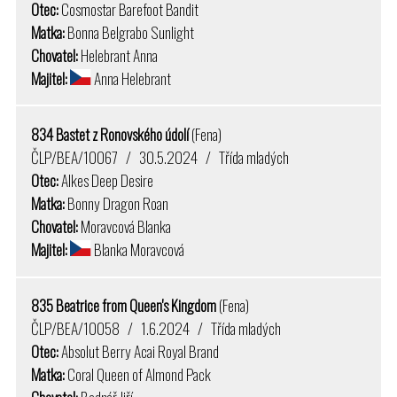
Otec:
Cosmostar Barefoot Bandit
Matka:
Bonna Belgrabo Sunlight
Chovatel:
Helebrant Anna
Majitel:
Anna Helebrant
834 Bastet z Ronovského údolí
(Fena)
ČLP/BEA/10067 / 30.5.2024 / Třída mladých
Otec:
Alkes Deep Desire
Matka:
Bonny Dragon Roan
Chovatel:
Moravcová Blanka
Majitel:
Blanka Moravcová
835 Beatrice from Queen's Kingdom
(Fena)
ČLP/BEA/10058 / 1.6.2024 / Třída mladých
Otec:
Absolut Berry Acai Royal Brand
Matka:
Coral Queen of Almond Pack