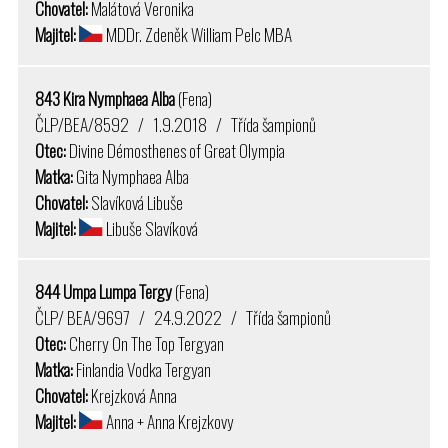
Chovatel:
Malátová Veronika
Majitel:
MDDr. Zdeněk William Pelc MBA
843 Kira Nymphaea Alba
(Fena)
ČLP/BEA/8592 / 1.9.2018 / Třída šampionů
Otec:
Divine Démosthenes of Great Olympia
Matka:
Gita Nymphaea Alba
Chovatel:
Slavíková Libuše
Majitel:
Libuše Slavíková
844 Umpa Lumpa Tergy
(Fena)
ČLP/ BEA/9697 / 24.9.2022 / Třída šampionů
Otec:
Cherry On The Top Tergyan
Matka:
Finlandia Vodka Tergyan
Chovatel:
Krejzková Anna
Majitel:
Anna + Anna Krejzkovy