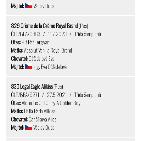
Majitel:
Václav Duda
829 Crème de la Crème Royal Brand
(Pes)
ČLP/BEA/9863 / 11.7.2023 / Třída šampionů
Otec:
Pif Paf Tergyan
Matka:
Absolut Vanilia Royal Brand
Chovatel:
Ošťádalová Eva
Majitel:
Ing. Eva Ošťádalová
830 Legal Eagle Alikiss
(Pes)
ČLP/BEA/9271 / 27.5.2021 / Třída šampionů
Otec:
Alotorius Old Glory A Golden Boy
Matka:
Hatla Patla Alikiss
Chovatel:
Čančíková Alice
Majitel:
Václav Duda