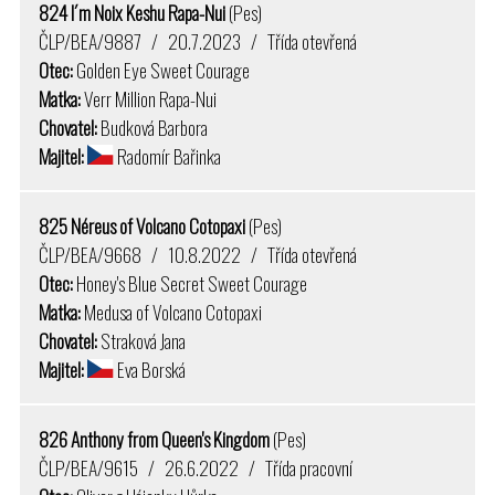
824 I´m Noix Keshu Rapa-Nui
(Pes)
ČLP/BEA/9887 / 20.7.2023 / Třída otevřená
Otec:
Golden Eye Sweet Courage
Matka:
Verr Million Rapa-Nui
Chovatel:
Budková Barbora
Majitel:
Radomír Bařinka
825 Néreus of Volcano Cotopaxi
(Pes)
ČLP/BEA/9668 / 10.8.2022 / Třída otevřená
Otec:
Honey's Blue Secret Sweet Courage
Matka:
Medusa of Volcano Cotopaxi
Chovatel:
Straková Jana
Majitel:
Eva Borská
826 Anthony from Queen's Kingdom
(Pes)
ČLP/BEA/9615 / 26.6.2022 / Třída pracovní