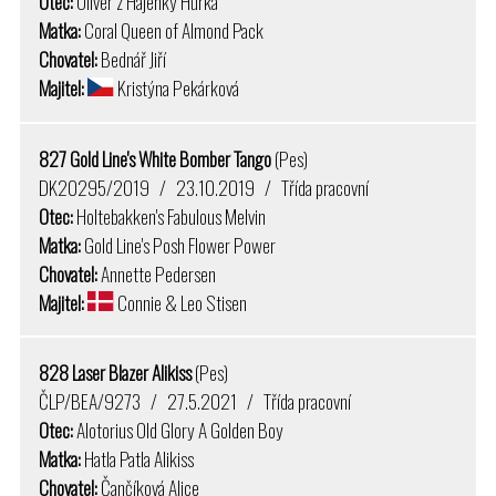
Otec:
Oliver z Hájenky Hůrka
Matka:
Coral Queen of Almond Pack
Chovatel:
Bednář Jiří
Majitel:
Kristýna Pekárková
827 Gold Line's White Bomber Tango
(Pes)
DK20295/2019 / 23.10.2019 / Třída pracovní
Otec:
Holtebakken's Fabulous Melvin
Matka:
Gold Line's Posh Flower Power
Chovatel:
Annette Pedersen
Majitel:
Connie & Leo Stisen
828 Laser Blazer Alikiss
(Pes)
ČLP/BEA/9273 / 27.5.2021 / Třída pracovní
Otec:
Alotorius Old Glory A Golden Boy
Matka:
Hatla Patla Alikiss
Chovatel:
Čančíková Alice