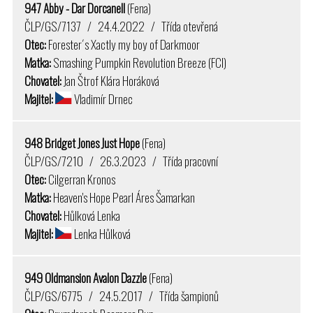
947 Abby - Dar Dorcanell
(Fena)
ČLP/GS/7137 / 24.4.2022 / Třída otevřená
Otec:
Forester´s Xactly my boy of Darkmoor
Matka:
Smashing Pumpkin Revolution Breeze (FCI)
Chovatel:
Jan Štrof Klára Horáková
Majitel:
Vladimír Drnec
948 Bridget Jones Just Hope
(Fena)
ČLP/GS/7210 / 26.3.2023 / Třída pracovní
Otec:
Cilgerran Kronos
Matka:
Heaven's Hope Pearl Áres Šamarkan
Chovatel:
Hůlková Lenka
Majitel:
Lenka Hůlková
949 Oldmansion Avalon Dazzle
(Fena)
ČLP/GS/6775 / 24.5.2017 / Třída šampionů