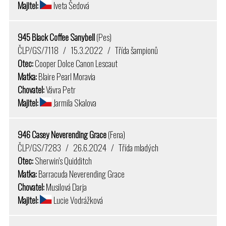
Majitel:
Iveta Šedová
945 Black Coffee Sanybell
(Pes)
ČLP/GS/7118 / 15.3.2022 / Třída šampionů
Otec:
Cooper Dolce Canon Lescaut
Matka:
Blaire Pearl Moravia
Chovatel:
Vávra Petr
Majitel:
Jarmila Skalova
946 Casey Neverending Grace
(Fena)
ČLP/GS/7283 / 26.6.2024 / Třída mladých
Otec:
Sherwin's Quidditch
Matka:
Barracuda Neverending Grace
Chovatel:
Musilová Darja
Majitel:
Lucie Vodrážková