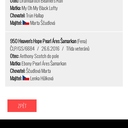
Otec:
Drumdaroch Beamers Run
Matka:
My Oh My Black Lofty
Chovatel:
Trün Hallap
Majitel:
Marta Ščudlová
950 Heaven's Hope Pearl Áres Šamarkan
(Fena)
ČLP/GS/6684 / 26.6.2016 / Třída veteránů
Otec:
Anthony Scotch do pole
Matka:
Ebony Pearl Áres Šamarkan
Chovatel:
Ščudlová Marta
Majitel:
Lenka Hůlková
ZPĚT