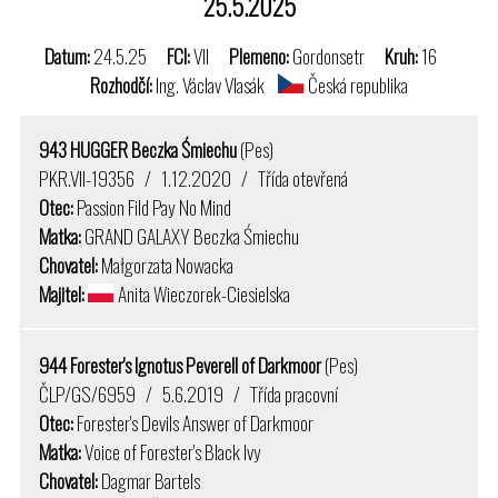
25.5.2025
Datum:
24.5.25
FCI:
VII
Plemeno:
Gordonsetr
Kruh:
16
Rozhodčí:
Ing. Václav Vlasák
Česká republika
943 HUGGER Beczka Śmiechu
(Pes)
PKR.VII-19356 / 1.12.2020 / Třída otevřená
Otec:
Passion Fild Pay No Mind
Matka:
GRAND GALAXY Beczka Śmiechu
Chovatel:
Małgorzata Nowacka
Majitel:
Anita Wieczorek-Ciesielska
944 Forester's Ignotus Peverell of Darkmoor
(Pes)
ČLP/GS/6959 / 5.6.2019 / Třída pracovní
Otec:
Forester's Devils Answer of Darkmoor
Matka:
Voice of Forester's Black Ivy
Chovatel:
Dagmar Bartels