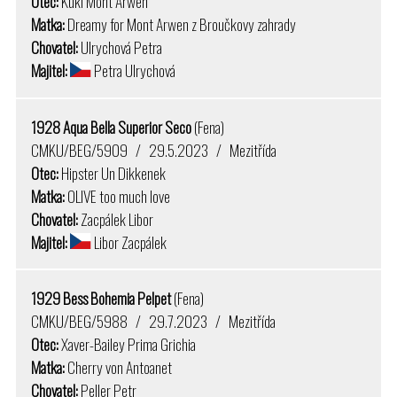
Otec:
Kuki Mont Arwen
Matka:
Dreamy for Mont Arwen z Broučkovy zahrady
Chovatel:
Ulrychová Petra
Majitel:
Petra Ulrychová
1928 Aqua Bella Superior Seco
(Fena)
CMKU/BEG/5909 / 29.5.2023 / Mezitřída
Otec:
Hipster Un Dikkenek
Matka:
OLIVE too much love
Chovatel:
Zacpálek Libor
Majitel:
Libor Zacpálek
1929 Bess Bohemia Pelpet
(Fena)
CMKU/BEG/5988 / 29.7.2023 / Mezitřída
Otec:
Xaver-Bailey Prima Grichia
Matka:
Cherry von Antoanet
Chovatel:
Peller Petr