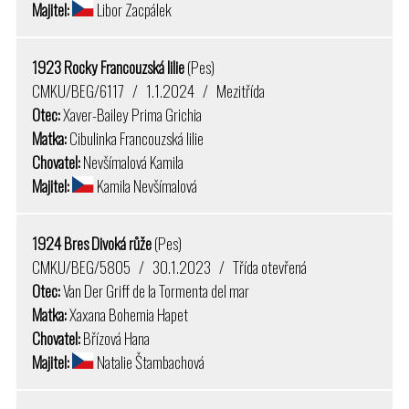
Majitel:
Libor Zacpálek
1923 Rocky Francouzská lilie
(Pes)
CMKU/BEG/6117 / 1.1.2024 / Mezitřída
Otec:
Xaver-Bailey Prima Grichia
Matka:
Cibulinka Francouzská lilie
Chovatel:
Nevšímalová Kamila
Majitel:
Kamila Nevšímalová
1924 Bres Divoká růže
(Pes)
CMKU/BEG/5805 / 30.1.2023 / Třída otevřená
Otec:
Van Der Griff de la Tormenta del mar
Matka:
Xaxana Bohemia Hapet
Chovatel:
Břízová Hana
Majitel:
Natalie Štambachová