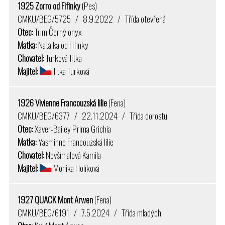
1925 Zorro od Fifinky
(Pes)
CMKU/BEG/5725 / 8.9.2022 / Třída otevřená
Otec:
Trim Černý onyx
Matka:
Natálka od Fifinky
Chovatel:
Turková Jitka
Majitel:
Jitka Turková
1926 Vivienne Francouzská lilie
(Fena)
CMKU/BEG/6377 / 22.11.2024 / Třída dorostu
Otec:
Xaver-Bailey Prima Grichia
Matka:
Yasminne Francouzská lilie
Chovatel:
Nevšímalová Kamila
Majitel:
Monika Holíková
1927 QUACK Mont Arwen
(Fena)
CMKU/BEG/6191 / 7.5.2024 / Třída mladých