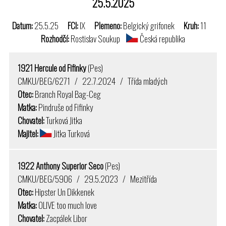
25.5.2025
Datum:
25.5.25
FCI:
IX
Plemeno:
Belgický grifonek
Kruh:
11
Rozhodčí:
Rostislav Soukup
Česká republika
1921 Hercule od Fifinky
(Pes)
CMKU/BEG/6271 / 22.7.2024 / Třída mladých
Otec:
Branch Royal Bag-Ceg
Matka:
Pindruše od Fifinky
Chovatel:
Turková Jitka
Majitel:
Jitka Turková
1922 Anthony Superior Seco
(Pes)
CMKU/BEG/5906 / 29.5.2023 / Mezitřída
Otec:
Hipster Un Dikkenek
Matka:
OLIVE too much love
Chovatel:
Zacpálek Libor