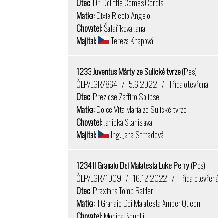
Otec:
Dr. Dolittle Comes Cordis
Matka:
Dixie Riccio Angelo
Chovatel:
Šafaříková Jana
Majitel:
Tereza Knapová
1233 Juventus Márty ze Sulické tvrze
(Pes)
ČLP/LGR/864 / 5.6.2022 / Třída otevřená
Otec:
Preziose Zaffiro Solipse
Matka:
Dolce Vita María ze Sulické tvrze
Chovatel:
Janická Stanislava
Majitel:
Ing. Jana Strnadová
1234 Il Granaio Dei Malatesta Luke Perry
(Pes)
ČLP/LGR/1009 / 16.12.2022 / Třída otevřen
Otec:
Praxtar's Tomb Raider
Matka:
Il Granaio Dei Malatesta Amber Queen
Chovatel:
Monica Benelli