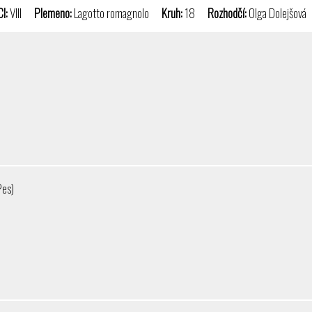
CI:
VIII
Plemeno:
Lagotto romagnolo
Kruh:
18
Rozhodčí:
Olga Dolejšov
Pes)