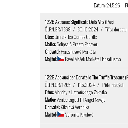
Datum:
24.5.25
F
1228 Astraeus Significato Della Vita
(Pes)
ČLP/LGR/1369 / 30.10.2024 / Třída dorostu
Otec:
Umrel-Tico Comes Cordis
Matka:
Solipse A Presto Papaveri
Chovatel:
Hanzaliusová Markéta
Majitel:
Pavel Mašek Markéta Hanzaliusová
1229 Applausi per Donatello The Truffle Treasure
(
ČLP/LGR/1265 / 11.5.2024 / Třída mladých
Otec:
Monday z Ustrońskiego Zakątka
Matka:
Venice Lagott PJ Angel Navajo
Chovatel:
Kikalová Veronika
Majitel:
Veronika Kikalová