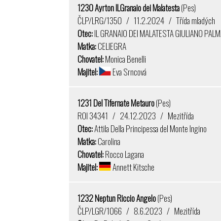
1230 Ayrton ILGranaio dei Malatesta
(Pes)
ČLP/LRG/1350 / 11.2.2024 / Třída mladých
Otec:
IL GRANAIO DEI MALATESTA GIULIANO PAL
Matka:
CELIEGRA
Chovatel:
Monica Benelli
Majitel:
Eva Srncová
1231 Del Tifernate Metauro
(Pes)
ROI 34341 / 24.12.2023 / Mezitřída
Otec:
Attila Della Principessa del Monte Ingino
Matka:
Carolina
Chovatel:
Rocco Lagana
Majitel:
Annett Kitsche
1232 Neptun Riccio Angelo
(Pes)
ČLP/LGR/1066 / 8.6.2023 / Mezitřída