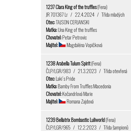
1237 Clara King of the truffles
(Fena)
JR 701367 Lr / 22.4.2024 / Třída mladých
Otec:
TAJSON CERJANSKI
Matka:
Una King of the truffles
Chovatel:
Petar Petrovic
Majitel:
Magdaléna Vopičková
1238 Arabella Tulum Spirit
(Fena)
ČLP/LGR/983 / 21.3.2023 / Třída otevřená
Otec:
Laki´s Pride
Matka:
Bamby From Truffles Macedonia
Chovatel:
Kočandrlová Marie
Majitel:
Romana Zajdová
1239 Bellatrix Bombastic Luliworld
(Fena)
ČLP/LGR/965 / 12.2.2023 / Třída šampionů