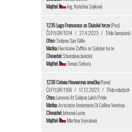
Majitel:
Ing. Kateřina Sojková
1235 Lago Francesco ze Sluické tvrze
(Pes)
ČLP/LGR/1014 / 27.4.2023 / Třída šampionů
Otec:
Solipse San Gillio
Matka:
Hurricane Zaffira ze Sulické tvrze
Chovatel:
Stanislava Janická
Majitel:
Tomas Sekyra
1236 Celsea Houvarova smečka
(Fena)
ČLP/LGR/1166 / 17.12.2023 / Třída mladých
Otec:
Lamone At Solipse Laki's Pride
Matka:
Arricciato Annemarie Di Collina Ventosa
Chovatel:
Jahnová Lucie
Majitel:
Martina Vyoralová