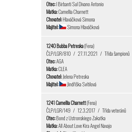
Otec:
I Birbanti Sul Divano Antonio
Matka:
Camellia Charnett
Chovatel:
Hlaváčková Simona
Majitel:
Simona Hlaváčková
1240 Bubba Petreska
(Fena)
ČLP/LGR/810 / 27.11.2021 / Třída šampionů
Otec:
AGA
Matka:
CLEA
Chovatel:
Jelena Petreska
Majitel:
Jindřiška Svítilová
1241 Camellia Charnett
(Fena)
ČLP/LGR/149 / 12.3.2017 / Třída veteránů
Otec:
Bond z Ustronskiego Zakatka
Matka:
All About Love Kira Angel Navajo