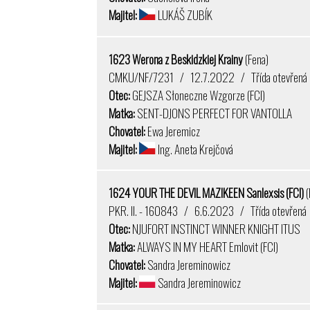
Majitel:
LUKÁŠ ZUBÍK
1623 Werona z Beskidzkiej Krainy
(Fena)
CMKU/NF/7231 / 12.7.2022 / Třída otevřená
Otec:
GEJSZA Słoneczne Wzgorze (FCI)
Matka:
SENT-DJONS PERFECT FOR VANTOLLA
Chovatel:
Ewa Jeremicz
Majitel:
Ing. Aneta Krejčová
1624 YOUR THE DEVIL MAZIKEEN Sanlexsis (FCI)
(
PKR. II. - 160843 / 6.6.2023 / Třída otevřená
Otec:
NJUFORT INSTINCT WINNER KNIGHT ITUS
Matka:
ALWAYS IN MY HEART Emlovit (FCI)
Chovatel:
Sandra Jereminowicz
Majitel:
Sandra Jereminowicz