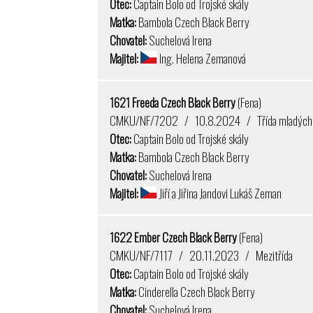
Otec:
Captain Bolo od Trojské skály
Matka:
Bambola Czech Black Berry
Chovatel:
Suchelová Irena
Majitel:
Ing. Helena Zemanová
1621 Freeda Czech Black Berry
(Fena)
CMKU/NF/7202 / 10.8.2024 / Třída mladých
Otec:
Captain Bolo od Trojské skály
Matka:
Bambola Czech Black Berry
Chovatel:
Suchelová Irena
Majitel:
Jiří a Jiřina Jandovi Lukáš Zeman
1622 Ember Czech Black Berry
(Fena)
CMKU/NF/7117 / 20.11.2023 / Mezitřída
Otec:
Captain Bolo od Trojské skály
Matka:
Cinderella Czech Black Berry
Chovatel:
Suchelová Irena