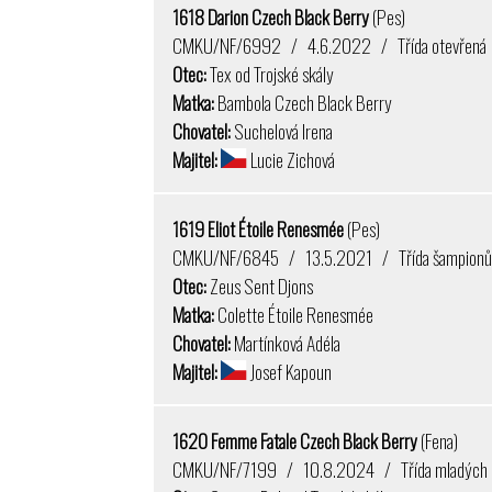
1618 Darion Czech Black Berry
(Pes)
CMKU/NF/6992 / 4.6.2022 / Třída otevřená
Otec:
Tex od Trojské skály
Matka:
Bambola Czech Black Berry
Chovatel:
Suchelová Irena
Majitel:
Lucie Zichová
1619 Eliot Étoile Renesmée
(Pes)
CMKU/NF/6845 / 13.5.2021 / Třída šampion
Otec:
Zeus Sent Djons
Matka:
Colette Étoile Renesmée
Chovatel:
Martínková Adéla
Majitel:
Josef Kapoun
1620 Femme Fatale Czech Black Berry
(Fena)
CMKU/NF/7199 / 10.8.2024 / Třída mladých