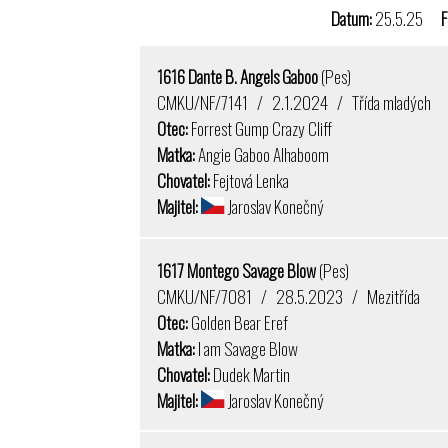
Datum:
25.5.25
F
1616 Dante B. Angels Gaboo
(Pes)
CMKU/NF/7141 / 2.1.2024 / Třída mladých
Otec:
Forrest Gump Crazy Cliff
Matka:
Angie Gaboo Alhaboom
Chovatel:
Fejtová Lenka
Majitel:
Jaroslav Konečný
1617 Montego Savage Blow
(Pes)
CMKU/NF/7081 / 28.5.2023 / Mezitřída
Otec:
Golden Bear Eref
Matka:
I am Savage Blow
Chovatel:
Dudek Martin
Majitel:
Jaroslav Konečný