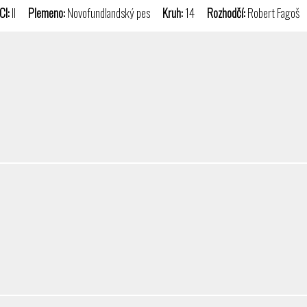
CI:
II
Plemeno:
Novofundlandský pes
Kruh:
14
Rozhodčí:
Robert Fago