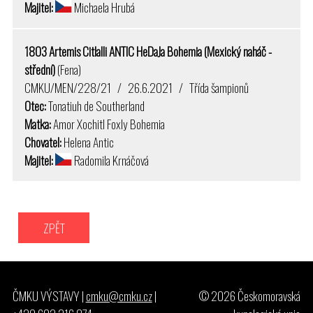
Majitel:
Michaela Hrubá
1803 Artemis Citlalli ANTIC HeDaJa Bohemia (Mexický naháč -
střední)
(Fena)
CMKU/MEN/228/21 / 26.6.2021 / Třída šampionů
Otec:
Tonatiuh de Southerland
Matka:
Amor Xochitl Foxly Bohemia
Chovatel:
Helena Antic
Majitel:
Radomila Krnáčová
ZPĚT
ČMKU VÝSTAVY |
cmku@cmku.cz
|
© 2026 Českomoravská