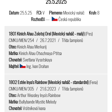
25.5.2025
Datum:
25.5.25
FCI:
V
Plemeno:
Mexický naháč
Kruh:
8
Rozhodčí:
---
Česká republika
1801 Kinich Ahau Zolotoj Orel (Mexický naháč - malý)
(Pes)
CMKU/MEN/254 / 26.7.2021 / Třída šampionů
Otec:
Kinich Ahau Merkurij
Matka:
Kinich Ahau Otvazhnaya Ptitsa
Chovatel:
Svetlana Vysotskaya
Majitel:
Ing. Ivan Drahan
1802 Estée Inya's Rainbow (Mexický naháč - standardní)
(Fena)
CMKU/MEN/305 / 21.6.2023 / Třída šampionů
Otec:
Arthur Weasley Inya's Rainbow
Matka:
Bullybande Mystic Melody
Chovatel:
Vrátníková Ivana