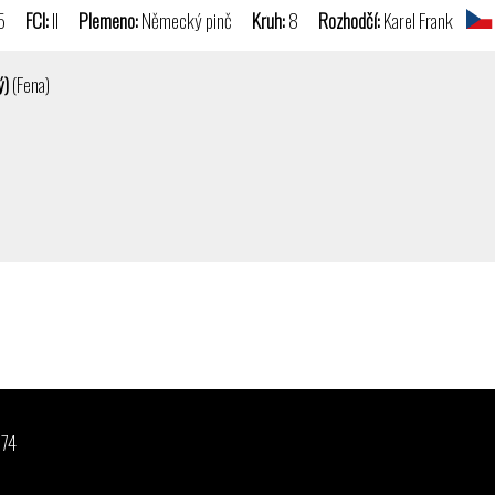
.25
FCI:
II
Plemeno:
Německý pinč
Kruh:
8
Rozhodčí:
Karel Frank
ý)
(Fena)
874