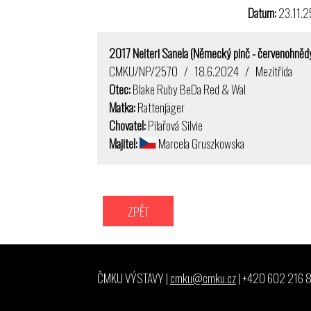
Datum:
23.11
2017 Neiteri Sanela (Německý pinč - červenohněd
CMKU/NP/2570 / 18.6.2024 / Mezitřída
Otec:
Blake Ruby BeDa Red & Wal
Matka:
Rattenjäger
Chovatel:
Pilařová Silvie
Majitel:
Marcela Gruszkowska
ZPĚT
ČMKU VÝSTAVY |
cmku@cmku.cz
| +420 602 216 