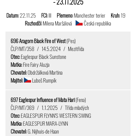
- 23.11.2025
Datum:
22.11.25
FCI:
III
Plemeno:
Manchester terier
Kruh:
19
Rozhodčí:
Milena Maršálová
Česká republika
696 Aragorn Black Fire of West
(Pes)
ČLP/MT/358 / 14.5.2024 / Mezitřída
Otec:
Eaglespur Black Sunstone
Matka:
Fire Fairy Aluzja
Chovatel:
Obdržálková Martina
Majitel:
Luboš Rumpík
697 Eaglespur Influence of Mata Hari
(Fena)
ČLP/MT/369 / 1.1.2025 / Třída mladých
Otec:
EAGLESPUR FLYNN'S WESTERN SWING
Matka:
EAGLESPUR MARA-LYNN
Chovatel:
G. Nijhuis-de Haan