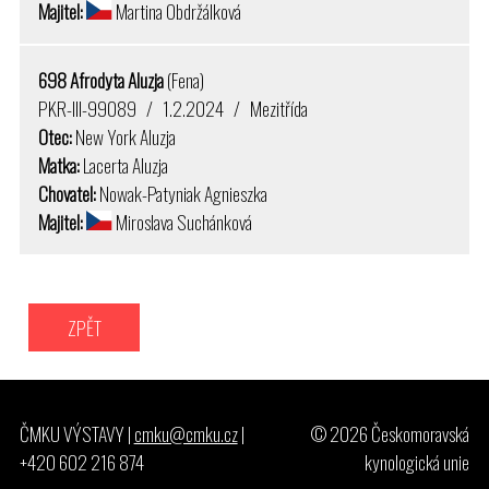
Majitel:
Martina Obdržálková
698 Afrodyta Aluzja
(Fena)
PKR-III-99089 / 1.2.2024 / Mezitřída
Otec:
New York Aluzja
Matka:
Lacerta Aluzja
Chovatel:
Nowak-Patyniak Agnieszka
Majitel:
Miroslava Suchánková
ZPĚT
ČMKU VÝSTAVY |
cmku@cmku.cz
|
© 2026 Českomoravská
+420 602 216 874
kynologická unie