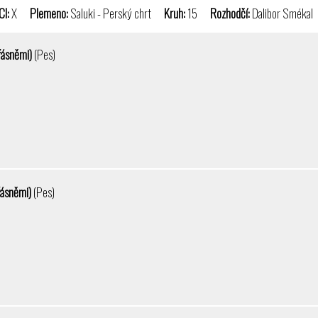
CI:
X
Plemeno:
Saluki - Perský chrt
Kruh:
15
Rozhodčí:
Dalibor Sméka
třásněmi)
(Pes)
řásněmi)
(Pes)