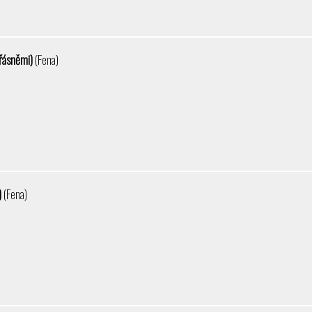
třásněmi)
(Fena)
)
(Fena)