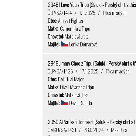
2948 I Love You z Tripu (Saluki - Perský chrt s třá
ČLP/SA/1414 / 1.1.2025 / Třída mladých
Otec:
Amiyat Fighter
Matka:
Camomilla z Tripu
Chovatel:
Matelová Jitka
Majitel:
Lenka Démarová
2949 Jimmy Choo z Tripu (Saluki - Perský chrt s t
ČLP/SA/1425 / 17.1.2025 / Třída mladých
Otec:
Bel Etual Major
Matka:
Diva D'Avatar z Tripu
Chovatel:
Matelová Jitka
Majitel:
David Buchta
2950 Al Nafiseh Lionheart (Saluki - Perský chrt s 
CMKU/SA/1431 / 28.6.2024 / Mezitřída