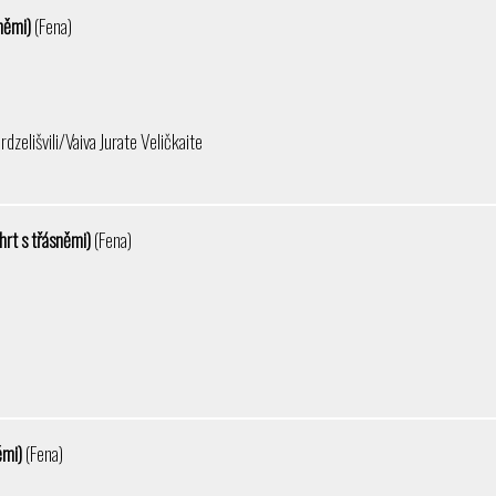
sněmi)
(Fena)
elišvili/Vaiva Jurate Veličkaite
hrt s třásněmi)
(Fena)
ěmi)
(Fena)