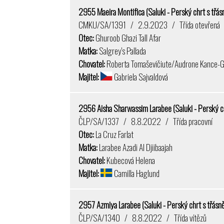
2955 Maeira Montifica (Saluki - Perský chrt s třá
CMKU/SA/1391 / 2.9.2023 / Třída otevřená
Otec:
Ghuroob Ghazi Tall Afar
Matka:
Salgrey's Pallada
Chovatel:
Roberta Tomaševičiute/Audrone Kance-Grdz
Majitel:
Gabriela Sajvaldová
2956 Aisha Sharwassim Larabee (Saluki - Perský c
ČLP/SA/1337 / 8.8.2022 / Třída pracovní
Otec:
La Cruz Farlat
Matka:
Larabee Azadi Al Djiibaajah
Chovatel:
Kubecová Helena
Majitel:
Camilla Haglund
2957 Azmiya Larabee (Saluki - Perský chrt s třásn
ČLP/SA/1340 / 8.8.2022 / Třída vítězů