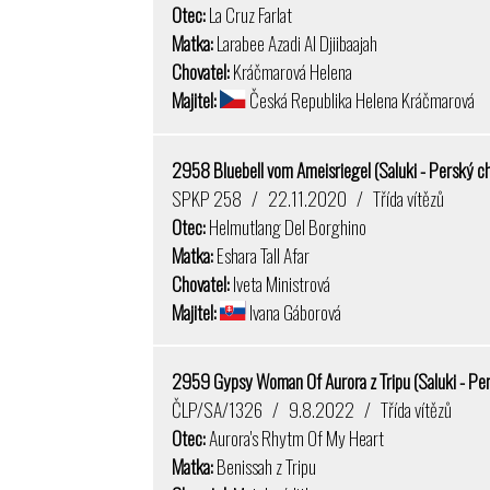
Otec:
La Cruz Farlat
Matka:
Larabee Azadi Al Djiibaajah
Chovatel:
Kráčmarová Helena
Majitel:
Česká Republika Helena Kráčmarová
2958 Bluebell vom Ameisriegel (Saluki - Perský ch
SPKP 258 / 22.11.2020 / Třída vítězů
Otec:
Helmutlang Del Borghino
Matka:
Eshara Tall Afar
Chovatel:
Iveta Ministrová
Majitel:
Ivana Gáborová
2959 Gypsy Woman Of Aurora z Tripu (Saluki - Per
ČLP/SA/1326 / 9.8.2022 / Třída vítězů
Otec:
Aurora's Rhytm Of My Heart
Matka:
Benissah z Tripu