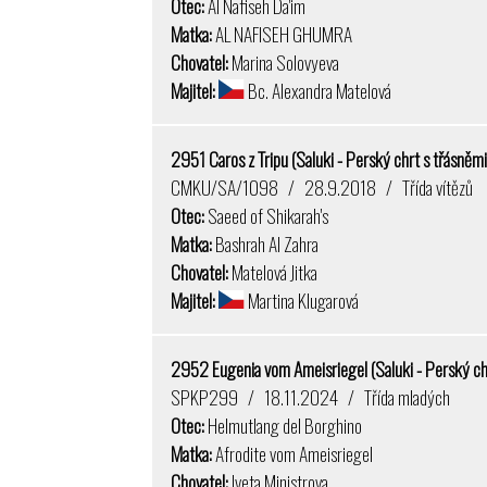
Otec:
Al Nafiseh Da'im
Matka:
AL NAFISEH GHUMRA
Chovatel:
Marina Solovyeva
Majitel:
Bc. Alexandra Matelová
2951 Caros z Tripu (Saluki - Perský chrt s třásněm
CMKU/SA/1098 / 28.9.2018 / Třída vítězů
Otec:
Saeed of Shikarah's
Matka:
Bashrah Al Zahra
Chovatel:
Matelová Jitka
Majitel:
Martina Klugarová
2952 Eugenia vom Ameisriegel (Saluki - Perský ch
SPKP299 / 18.11.2024 / Třída mladých
Otec:
Helmutlang del Borghino
Matka:
Afrodite vom Ameisriegel
Chovatel:
Iveta Ministrova