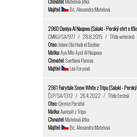
Chovatel:
Matelová Jitka
Majitel:
Bc. Alexandra Matelová
2960 Daniya Al Naqawa (Saluki - Perský chrt s tř
CMKU/SA/977 / 28.8.2015 / Třída veteránů
Otec:
Jelani Obi Hadi el Basher
Matka:
Aya Min Ayat Al Naqawa
Chovatel:
Svetlana Panova
Majitel:
Lea Furyová
2961 Fairytale Snow White z Tripu (Saluki - Perský
ČLP/SA/1312 / 26.4.2022 / Třída čestná
Otec:
Qirmizi Parsifal
Matka:
Aanisah z Tripu
Chovatel:
Matelová Jitka
Majitel:
Bc. Alexandra Matelová