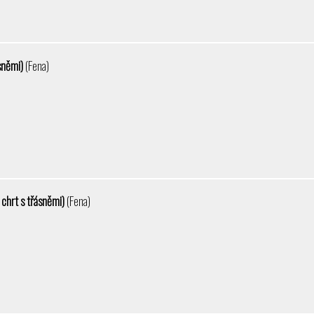
ásněmi)
(Fena)
 chrt s třásněmi)
(Fena)