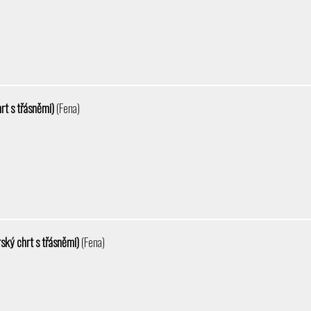
rt s třásněmi)
(Fena)
ský chrt s třásněmi)
(Fena)