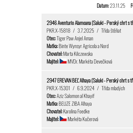
Datum:
23.11.25
F
2946 Aventurio Alamoana (Saluki - Perský chrt s 
PKR.X-15818 / 3.7.2025 / Třída štěňat
Otec:
Tiger Paw Anjel Aman
Matka:
Binte Wynsyr Agricola a Nord
Chovatel:
Marta Kilczewska
Majitel:
MVDr. Markéta Devečková
2947 EREVAN BEL' Alhaya (Saluki - Perský chrt s t
PKR.X-15301 / 6.9.2024 / Třída mladých
Otec:
Aziz Salomon al Khayif
Matka:
BELIZE ZIBA Alhaya
Chovatel:
Karolina Foedke
Majitel:
Markéta Kučerová