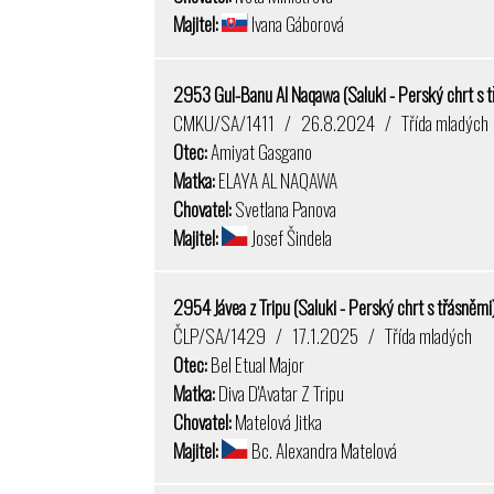
Majitel:
Ivana Gáborová
2953 Gul-Banu Al Naqawa (Saluki - Perský chrt s 
CMKU/SA/1411 / 26.8.2024 / Třída mladých
Otec:
Amiyat Gasgano
Matka:
ELAYA AL NAQAWA
Chovatel:
Svetlana Panova
Majitel:
Josef Šindela
2954 Jávea z Tripu (Saluki - Perský chrt s třásněmi
ČLP/SA/1429 / 17.1.2025 / Třída mladých
Otec:
Bel Etual Major
Matka:
Diva D'Avatar Z Tripu
Chovatel:
Matelová Jitka
Majitel:
Bc. Alexandra Matelová