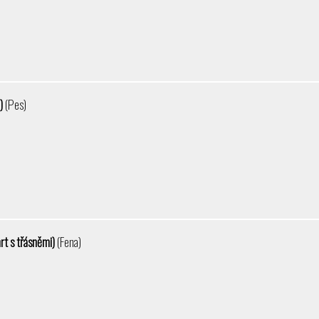
i)
(Pes)
rt s třásněmi)
(Fena)