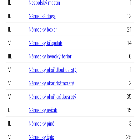
II.
Neapolský mastin
1
II.
Německá doga
12
II.
Německý boxer
21
VIII.
Německý křepelák
14
III.
Německý lovecký terier
6
VII.
Německý ohař dlouhosrstý
1
VII.
Německý ohař drátosrstý
2
VII.
Německý ohař krátkosrstý
35
I.
Německý ovčák
15
II.
Německý pinč
3
V.
Německý špic
28