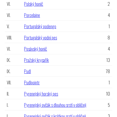
VI.
Polský honič
2
VI.
Porcelaine
4
V.
Portugalský podengo
1
VIII.
Portugalský vodní pes
8
VI.
Posávský honič
4
IX.
Pražský krysařík
13
IX.
Pudl
78
VII.
Pudlpointr
1
II.
Pyrenejský horský pes
10
I.
Pyrenejský ovčák s dlouhou srstí v obličeji
5
I.
Pyrenejský ovčák s krátkou srstí v obličeji
3