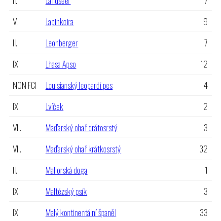
V.
Lapinkoira
9
II.
Leonberger
7
IX.
Lhasa Apso
12
NON FCI
Louisianský leopardí pes
4
IX.
Lvíček
2
VII.
Maďarský ohař drátosrstý
3
VII.
Maďarský ohař krátkosrstý
32
II.
Mallorská doga
1
IX.
Maltézský psík
3
IX.
Malý kontinentální španěl
33