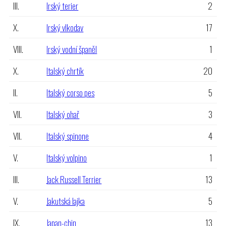
III.
Irský terier
2
X.
Irský vlkodav
17
VIII.
Irský vodní španěl
1
X.
Italský chrtík
20
II.
Italský corso pes
5
VII.
Italský ohař
3
VII.
Italský spinone
4
V.
Italský volpino
1
III.
Jack Russell Terrier
13
V.
Jakutská lajka
5
IX.
Japan-chin
13