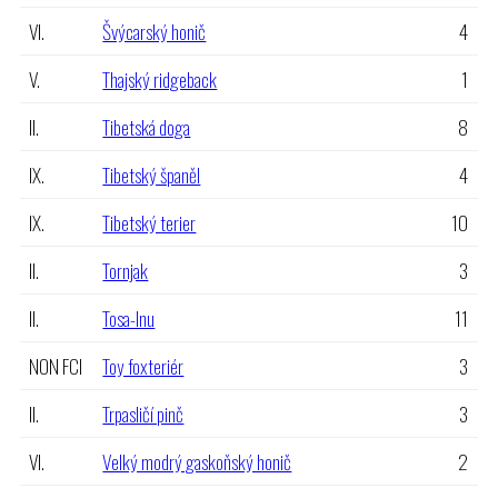
VI.
Švýcarský honič
4
V.
Thajský ridgeback
1
II.
Tibetská doga
8
IX.
Tibetský španěl
4
IX.
Tibetský terier
10
II.
Tornjak
3
II.
Tosa-Inu
11
NON FCI
Toy foxteriér
3
II.
Trpasličí pinč
3
VI.
Velký modrý gaskoňský honič
2