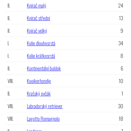
II.
Knírač malý
24
II.
Knírač střední
13
II.
Knírač velký
9
I.
Kolie dlouhosrstá
34
I.
Kolie krátkosrstá
8
II.
Kontinentální buldok
6
VIII.
Kooikerhondje
10
II.
Krašský ovčák
1
VIII.
Labradorský retriever
30
VIII.
Lagotto Romagnolo
18
II.
Landseer
7