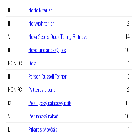
III.
Norfolk terier
3
III.
Norwich terier
2
VIII.
Nova Scotia Duck Tolling Retriever
14
II.
Novofundlandský pes
10
NON FCI
Odis
1
III.
Parson Russell Terrier
6
NON FCI
Patterdale terier
2
IX.
Pekingský palácový psík
13
V.
Peruánský naháč
10
I.
Pikardský ovčák
1