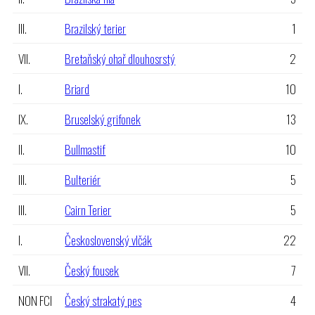
III.
Brazilský terier
1
VII.
Bretaňský ohař dlouhosrstý
2
I.
Briard
10
IX.
Bruselský grifonek
13
II.
Bullmastif
10
III.
Bulteriér
5
III.
Cairn Terier
5
I.
Československý vlčák
22
VII.
Český fousek
7
NON FCI
Český strakatý pes
4