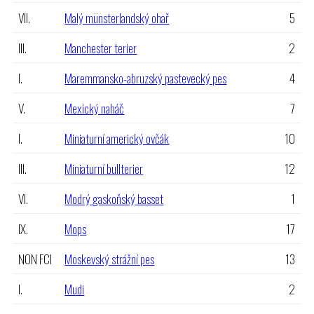
VII.
Malý münsterlandský ohař
5
III.
Manchester terier
2
I.
Maremmansko-abruzský pastevecký pes
4
V.
Mexický naháč
7
I.
Miniaturní americký ovčák
10
III.
Miniaturní bullterier
12
VI.
Modrý gaskoňský basset
1
IX.
Mops
17
NON FCI
Moskevský strážní pes
13
I.
Mudi
2