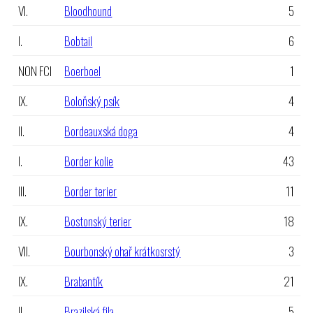
VI.
Bloodhound
5
I.
Bobtail
6
NON FCI
Boerboel
1
IX.
Boloňský psík
4
II.
Bordeauxská doga
4
I.
Border kolie
43
III.
Border terier
11
IX.
Bostonský terier
18
VII.
Bourbonský ohař krátkosrstý
3
IX.
Brabantík
21
II.
Brazilská fila
5