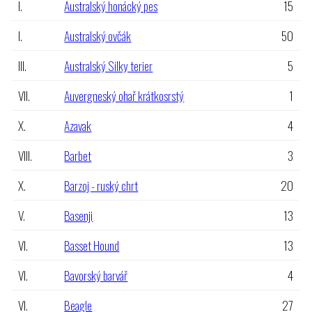
I.
Australský honácký pes
15
I.
Australský ovčák
50
III.
Australský Silky terier
5
VII.
Auvergneský ohař krátkosrstý
1
X.
Azavak
4
VIII.
Barbet
3
X.
Barzoj - ruský chrt
20
V.
Basenji
13
VI.
Basset Hound
13
VI.
Bavorský barvář
4
VI.
Beagle
27