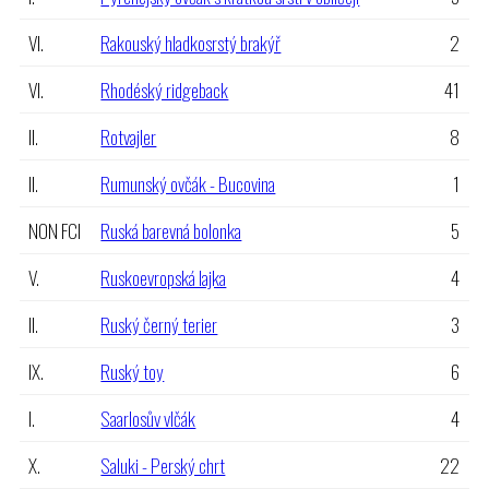
VI.
Rakouský hladkosrstý brakýř
2
VI.
Rhodéský ridgeback
41
II.
Rotvajler
8
II.
Rumunský ovčák - Bucovina
1
NON FCI
Ruská barevná bolonka
5
V.
Ruskoevropská lajka
4
II.
Ruský černý terier
3
IX.
Ruský toy
6
I.
Saarlosův vlčák
4
X.
Saluki - Perský chrt
22