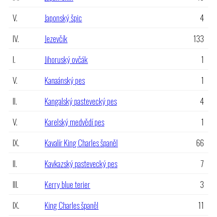
V.
Japonský špic
4
IV.
Jezevčík
133
I.
Jihoruský ovčák
1
V.
Kanaánský pes
1
II.
Kangalský pastevecký pes
4
V.
Karelský medvědí pes
1
IX.
Kavalír King Charles španěl
66
II.
Kavkazský pastevecký pes
7
III.
Kerry blue terier
3
IX.
King Charles španěl
11