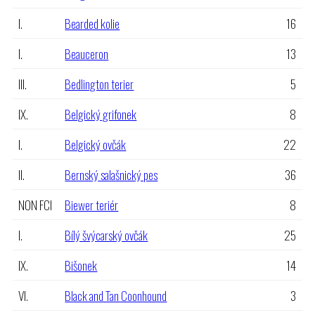
I.
Bearded kolie
16
I.
Beauceron
13
III.
Bedlington terier
5
IX.
Belgický grifonek
8
I.
Belgický ovčák
22
II.
Bernský salašnický pes
36
NON FCI
Biewer teriér
8
I.
Bílý švýcarský ovčák
25
IX.
Bišonek
14
VI.
Black and Tan Coonhound
3