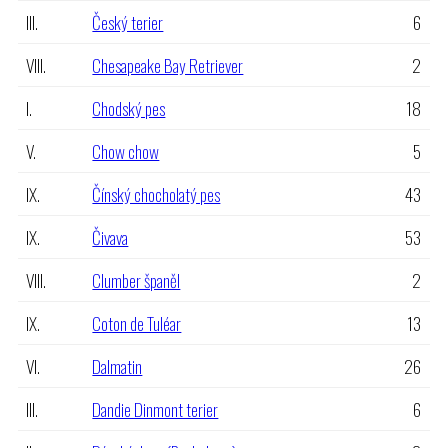
III.
Český terier
6
VIII.
Chesapeake Bay Retriever
2
I.
Chodský pes
18
V.
Chow chow
5
IX.
Čínský chocholatý pes
43
IX.
Čivava
53
VIII.
Clumber španěl
2
IX.
Coton de Tuléar
13
VI.
Dalmatin
26
III.
Dandie Dinmont terier
6