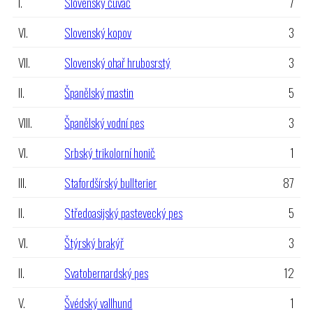
I.
Slovenský čuvač
7
VI.
Slovenský kopov
3
VII.
Slovenský ohař hrubosrstý
3
II.
Španělský mastin
5
VIII.
Španělský vodní pes
3
VI.
Srbský trikolorní honič
1
III.
Stafordšírský bullterier
87
II.
Středoasijský pastevecký pes
5
VI.
Štýrský brakýř
3
II.
Svatobernardský pes
12
V.
Švédský vallhund
1