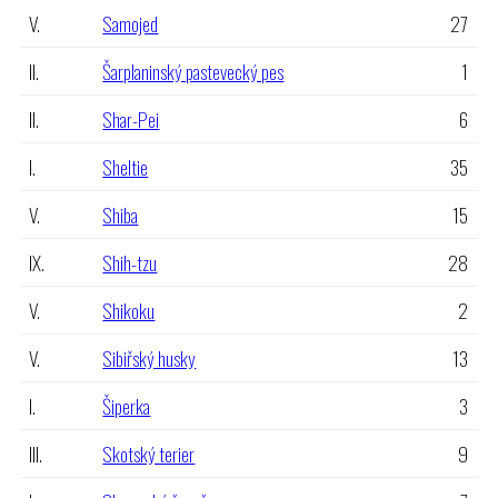
V.
Samojed
27
II.
Šarplaninský pastevecký pes
1
II.
Shar-Pei
6
I.
Sheltie
35
V.
Shiba
15
IX.
Shih-tzu
28
V.
Shikoku
2
V.
Sibiřský husky
13
I.
Šiperka
3
III.
Skotský terier
9