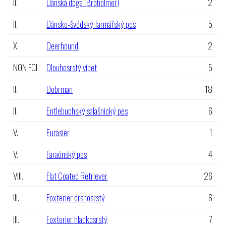
II.
Dánská doga (Broholmer)
2
II.
Dánsko-švédský farmářský pes
5
X.
Deerhound
2
NON FCI
Dlouhosrstý vipet
5
II.
Dobrman
18
II.
Entlebuchský salašnický pes
6
V.
Eurasier
1
V.
Faraónský pes
4
VIII.
Flat Coated Retriever
26
III.
Foxterier drsnosrstý
6
III.
Foxterier hladkosrstý
7