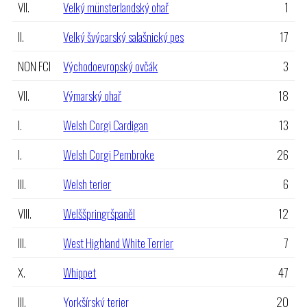
VII.
Velký münsterlandský ohař
1
II.
Velký švýcarský salašnický pes
17
NON FCI
Východoevropský ovčák
3
VII.
Výmarský ohař
18
I.
Welsh Corgi Cardigan
13
I.
Welsh Corgi Pembroke
26
III.
Welsh terier
6
VIII.
Welššpringršpaněl
12
III.
West Highland White Terrier
7
X.
Whippet
47
III.
Yorkšírský terier
20