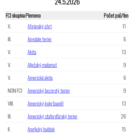
24.5.2026
FCI skupina
Plemeno
Počet psů/fen
X.
Afgánský chrt
11
III.
Airedale terier
6
V.
Akita
13
V.
Aljašský malamut
9
V.
Americká akita
6
NON FCI
Americký bezsrstý terier
9
VIII.
Americký kokršpaněl
13
III.
Americký stafordširský terier
26
II.
Anglický buldok
15