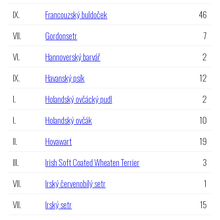
IX.
Francouzský buldoček
46
VII.
Gordonsetr
7
VI.
Hannoverský barvář
2
IX.
Havanský psík
12
I.
Holandský ovčácký pudl
2
I.
Holandský ovčák
10
II.
Hovawart
19
III.
Irish Soft Coated Wheaten Terrier
3
VII.
Irský červenobílý setr
1
VII.
Irský setr
15