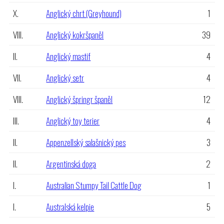
X.
Anglický chrt (Greyhound)
1
VIII.
Anglický kokršpaněl
39
II.
Anglický mastif
4
VII.
Anglický setr
4
VIII.
Anglický špringr španěl
12
III.
Anglický toy terier
4
II.
Appenzellský salašnický pes
3
II.
Argentinská doga
2
I.
Australian Stumpy Tail Cattle Dog
1
I.
Australská kelpie
5